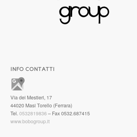
INFO CONTATTI
Via dei Mestieri, 17
44020 Masi Torello (Ferrara)
Tel.
0532819836
– Fax 0532.687415
www.bobogroup.it