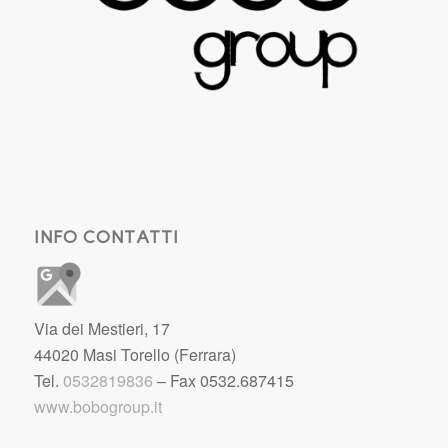
INFO CONTATTI
Via dei Mestieri, 17
44020 Masi Torello (Ferrara)
Tel.
0532819836
– Fax 0532.687415
www.bobogroup.it